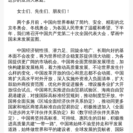
进步的亚洲大家庭。
女士们、先生们、朋友们！
两个多月前，中国向世界奉献了简约、安全、精彩的北
京冬奥会、冬残奥会，为各国人民带来了温暖和希望。下半
年，我们将召开中国共产党第二十次全国代表大会，擘画中
国未来发展蓝图。
中国经济韧性强、潜力足、回旋余地广、长期向好的基
本面不会改变，将为世界经济企稳复苏提供强大动能，为各
国提供更广阔的市场机会。中国将全面贯彻新发展理念，加
快构建新发展格局，着力推动高质量发展。不论世界发生什
么样的变化，中国改革开放的信心和意志都不会动摇。中国
将扩大高水平对外开放，深入实施外资准入负面清单，扩大
鼓励外商投资范围，优化外资促进服务，增设服务业扩大开
放综合试点。中国将扎实推进自由贸易试验区、海南自由贸
易港建设，对接国际高标准经贸规则，推动制度型开放。中
国将全面实施《区域全面经济伙伴关系协定》，推动同更多
国家和地区商签高标准自由贸易协定，积极推进加入《全面
与进步跨太平洋伙伴关系协定》和《数字经济伙伴关系协
定》。中国将坚持高标准、可持续、惠民生的目标，积极推
进高质量共建“一带一路”。中国将始终不渝坚持走和平发展
道路，始终做世界和平的建设者、全球发展的贡献者、国际