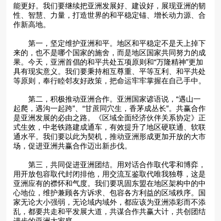
能更好。我们要继续把亚洲发展好、建设好，展现亚洲的韧
性、智慧、力量，打造世界的和平稳定锚、增长动力源、合
作新高地。
第一，坚定维护亚洲和平。地区和平稳定不是天上掉下
来的，也不是哪个国家的施舍，而是地区国家共同努力的成
果。今天，亚洲首倡的和平共处五项原则和“万隆精神”更加
具有现实意义。我们要秉持相互尊重、平等互利、和平共处
等原则，奉行睦邻友好政策，把命运牢牢掌握在自己手中。
第二，积极推动亚洲合作。亚洲国家谚语说，“遇山一
起爬，遇沟一起跨”、“甘蔗同穴生，香茅成丛长”。共赢合作
是亚洲发展的必由之路。《区域全面经济伙伴关系协定》正
式生效，中老铁路建成通车，有效提升了地区硬联通、软联
通水平。我们要以此为契机，推动亚洲形成更加开放的大市
场，促进亚洲共赢合作迈出新步伐。
第三，共同促进亚洲团结。用对话合作取代零和博弈，
用开放包容取代封闭排他，用交流互鉴取代唯我独尊，这是
亚洲应有的襟怀和气度。我们要巩固东盟在地区架构中的中
心地位，维护兼顾各方诉求、包容各方利益的区域秩序。国
家无论大小强弱，无论域内域外，都应该为亚洲添彩而不添
乱，都要共走和平发展大道，共谋合作共赢大计，共创团结