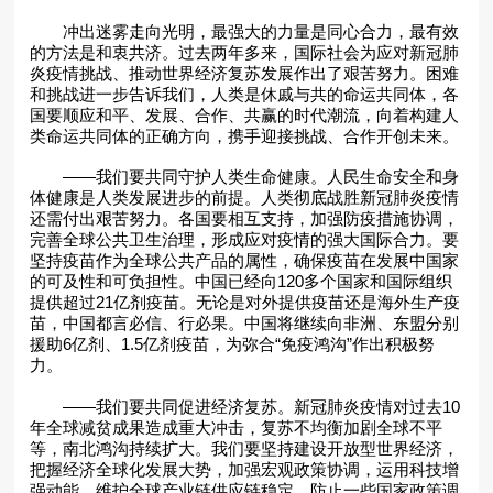
冲出迷雾走向光明，最强大的力量是同心合力，最有效
的方法是和衷共济。过去两年多来，国际社会为应对新冠肺
炎疫情挑战、推动世界经济复苏发展作出了艰苦努力。困难
和挑战进一步告诉我们，人类是休戚与共的命运共同体，各
国要顺应和平、发展、合作、共赢的时代潮流，向着构建人
类命运共同体的正确方向，携手迎接挑战、合作开创未来。
——我们要共同守护人类生命健康。人民生命安全和身
体健康是人类发展进步的前提。人类彻底战胜新冠肺炎疫情
还需付出艰苦努力。各国要相互支持，加强防疫措施协调，
完善全球公共卫生治理，形成应对疫情的强大国际合力。要
坚持疫苗作为全球公共产品的属性，确保疫苗在发展中国家
的可及性和可负担性。中国已经向120多个国家和国际组织
提供超过21亿剂疫苗。无论是对外提供疫苗还是海外生产疫
苗，中国都言必信、行必果。中国将继续向非洲、东盟分别
援助6亿剂、1.5亿剂疫苗，为弥合“免疫鸿沟”作出积极努
力。
——我们要共同促进经济复苏。新冠肺炎疫情对过去10
年全球减贫成果造成重大冲击，复苏不均衡加剧全球不平
等，南北鸿沟持续扩大。我们要坚持建设开放型世界经济，
把握经济全球化发展大势，加强宏观政策协调，运用科技增
强动能，维护全球产业链供应链稳定，防止一些国家政策调