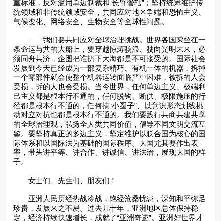
重标准，反对滥用单边制裁和“长臂管辖”；坚持统筹维护传
统领域和非传统领域安全，共同应对地区争端和恐怖主义、
气候变化、网络安全、生物安全等全球性问题。
——我们要共同应对全球治理挑战。世界各国乘坐在一
条命运与共的大船上，要穿越惊涛骇浪、驶向光明未来，必
须同舟共济，企图把谁扔下大海都是不可接受的。国际社会
发展到今天已经成为一部复杂精巧、有机一体的机器，拆掉
一个零部件就会使整个机器运转面临严重困难，被拆的人会
受损，拆的人也会受损。当今世界，任何单边主义、极端利
己主义都是根本行不通的，任何脱钩、断供、极限施压的行
径都是根本行不通的，任何搞“小圈子”、以意识形态划线挑
动对立对抗也都是根本行不通的。我们要践行共商共建共享
的全球治理观，弘扬全人类共同价值，倡导不同文明交流互
鉴。要坚持真正的多边主义，坚定维护以联合国为核心的国
际体系和以国际法为基础的国际秩序。大国尤其要作出表
率，带头讲平等、讲合作、讲诚信、讲法治，展现大国的样
子。
女士们、先生们、朋友们！
亚洲人民历经热战冷战，饱经沧桑忧患，深知和平弥足
珍贵，发展来之不易。过去几十年，亚洲地区总体保持稳
定，经济持续快速增长，成就了“亚洲奇迹”。亚洲好世界才