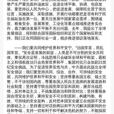
整产生严重负面外溢效应，促进全球平衡、协调、包容发
展。要坚持以人民为中心，把促进发展、保障民生置于突出
位置，实施政策、采取措施、开展行动都要把是否有利于民
生福祉放在第一位。要关注发展中国家紧迫需求，围绕减
贫、粮食安全、发展筹资、工业化等重点领域推进务实合
作，着力解决发展不平衡不充分问题。去年，我提出了全球
发展倡议，得到联合国等国际组织和近百个国家响应和支
持。我们正在同国际社会一道，稳步推进倡议落地落实。
——我们要共同维护世界和平安宁。“治国常富，而乱
国常贫。”安全是发展的前提，人类是不可分割的安全共同
体。事实再次证明，冷战思维只会破坏全球和平框架，霸权
主义和强权政治只会危害世界和平，集团对抗只会加剧21世
纪安全挑战。为了促进世界安危与共，中方愿在此提出全球
安全倡议：我们要坚持共同、综合、合作、可持续的安全
观，共同维护世界和平和安全；坚持尊重各国主权、领土完
整，不干涉别国内政，尊重各国人民自主选择的发展道路和
社会制度；坚持遵守联合国宪章宗旨和原则，摒弃冷战思
维，反对单边主义，不搞集团政治和阵营对抗；坚持重视各
国合理安全关切，秉持安全不可分割原则，构建均衡、有
效、可持续的安全架构，反对把本国安全建立在他国不安全
的基础之上；坚持通过对话协商以和平方式解决国家间的分
歧和争端，支持一切有利于和平解决危机的努力，不能搞双