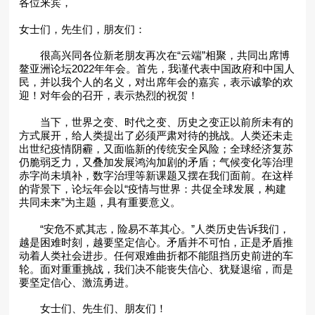
各位来宾，
女士们，先生们，朋友们：
很高兴同各位新老朋友再次在“云端”相聚，共同出席博
鳌亚洲论坛2022年年会。首先，我谨代表中国政府和中国人
民，并以我个人的名义，对出席年会的嘉宾，表示诚挚的欢
迎！对年会的召开，表示热烈的祝贺！
当下，世界之变、时代之变、历史之变正以前所未有的
方式展开，给人类提出了必须严肃对待的挑战。人类还未走
出世纪疫情阴霾，又面临新的传统安全风险；全球经济复苏
仍脆弱乏力，又叠加发展鸿沟加剧的矛盾；气候变化等治理
赤字尚未填补，数字治理等新课题又摆在我们面前。在这样
的背景下，论坛年会以“疫情与世界：共促全球发展，构建
共同未来”为主题，具有重要意义。
“安危不贰其志，险易不革其心。”人类历史告诉我们，
越是困难时刻，越要坚定信心。矛盾并不可怕，正是矛盾推
动着人类社会进步。任何艰难曲折都不能阻挡历史前进的车
轮。面对重重挑战，我们决不能丧失信心、犹疑退缩，而是
要坚定信心、激流勇进。
女士们、先生们、朋友们！