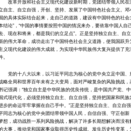
改革开放和社会主义现代化建设新时期，党团结带领人民在
立自主、自立自强，开创、坚持、发展了中国特色社会主义。邓
国的具体实际结合起来，走自己的道路，建设有中国特色的社会
本结论”，“中国的事情要按照中国的情况来办，要依靠中国人自
去、现在和将来，都是我们的立足点”。正是坚持独立自主、自
新的伟大革命，成功走出了中国特色社会主义道路，使我国跃升
主义现代化建设的伟大成就，为实现中华民族伟大复兴提供了充
件。
党的十八大以来，以习近平同志为核心的党中央立足中国、
战略全局和世界百年未有之大变局，面对严峻复杂的风险挑战，
书记强调：“独立自主是中华民族的优良传统，是中国共产党、中
国式现代化，必须坚持独立自主、自立自强，坚持把国家和民族
进步的命运牢牢掌握在自己手中。”正是坚持独立自主、自立自
平同志为核心的党中央团结带领中国人民，自信自强、守正创新
梦想，成功战胜一系列风险挑战，解决了许多长期想解决而没有
的大事，推动党和国家事业取得历史性成就、发生历史性变革，