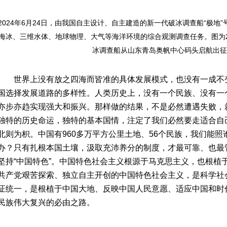
2024年6月24日，由我国自主设计、自主建造的新一代破冰调查船“极地
海冰、三维水体、地球物理、大气等海洋环境的综合观测调查任务。图为20
冰调查船从山东青岛奥帆中心码头启航出征。
世界上没有放之四海而皆准的具体发展模式，也没有一成不
国选择发展道路的多样性。人类历史上，没有一个民族、没有一
亦步亦趋实现强大和振兴。那样做的结果，不是必然遭遇失败，
独特的历史命运，独特的基本国情，注定了我们必然要走适合自
北则为枳。中国有960多万平方公里土地、56个民族，我们能
办？只有扎根本国土壤，汲取充沛养分的制度，才最可靠、也最
坚持“中国特色”。中国特色社会主义根源于马克思主义，也根植于
共产党艰苦探索、独立自主开创的中国特色社会主义，是科学社
证统一，是根植于中国大地、反映中国人民意愿、适应中国和时
民族伟大复兴的必由之路。