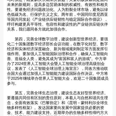
未来的新规则，提高多边贸易体制的权威性、有效性和相关
性。要避免经济问题政治化、人为割裂全球市场，避免以绿
色低碳为名、行保护主义之实。两年前，中国同印度尼西亚
等国共同发起《产业链供应链韧性与稳定国际合作倡议》，
呼吁构建更具平等性、包容性和建设性的产业链供应链伙伴
关系，我们愿同各方就此加强合作。
第四，完善全球数字治理，建设创新型世界经济。要强
化二十国集团数字经济部长会议功能，在数字化转型、数字
经济和实体经济深度融合、新兴领域规则制定等方面发挥引
领作用。要加强人工智能国际治理和合作，确保人工智能向
善、造福全人类，避免其成为“富国和富人的游戏”。中方举
办了2024世界人工智能大会暨人工智能全球治理高级别会
议，发表了《人工智能全球治理上海宣言》，同各方推动联
合国大会通过加强人工智能能力建设国际合作决议。中方将
于2025年继续举办世界人工智能大会，欢迎二十国集团成员
参与。
第五，完善全球生态治理，建设生态友好型世界经济。
要遵循共同但有区别的责任原则，本着人与自然和谐共生理
念，全面有效落实《巴黎协定》和《昆明－蒙特利尔全球生
物多样性框架》。发达国家要向发展中国家提供必要的资
金、技术、能力建设支持。近期举办的生物多样性缔约方大