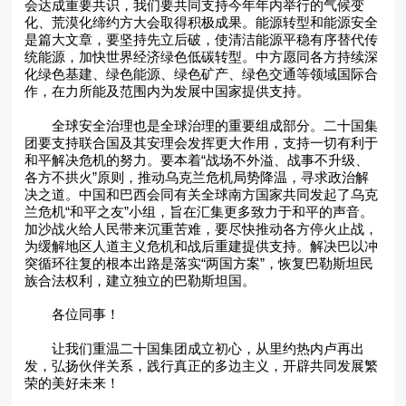
会达成重要共识，我们要共同支持今年年内举行的气候变
化、荒漠化缔约方大会取得积极成果。能源转型和能源安全
是篇大文章，要坚持先立后破，使清洁能源平稳有序替代传
统能源，加快世界经济绿色低碳转型。中方愿同各方持续深
化绿色基建、绿色能源、绿色矿产、绿色交通等领域国际合
作，在力所能及范围内为发展中国家提供支持。
全球安全治理也是全球治理的重要组成部分。二十国集
团要支持联合国及其安理会发挥更大作用，支持一切有利于
和平解决危机的努力。要本着“战场不外溢、战事不升级、
各方不拱火”原则，推动乌克兰危机局势降温，寻求政治解
决之道。中国和巴西会同有关全球南方国家共同发起了乌克
兰危机“和平之友”小组，旨在汇集更多致力于和平的声音。
加沙战火给人民带来沉重苦难，要尽快推动各方停火止战，
为缓解地区人道主义危机和战后重建提供支持。解决巴以冲
突循环往复的根本出路是落实“两国方案”，恢复巴勒斯坦民
族合法权利，建立独立的巴勒斯坦国。
各位同事！
让我们重温二十国集团成立初心，从里约热内卢再出
发，弘扬伙伴关系，践行真正的多边主义，开辟共同发展繁
荣的美好未来！