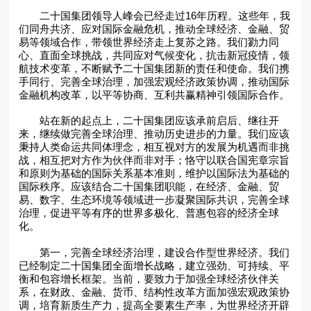
二十国集团领导人峰会已经走过16年历程。这些年，我
们同舟共济、应对国际金融危机，推动全球经济、金融、贸
易等领域合作，带领世界经济走上复苏之路。我们勠力同
心、直面全球挑战，共同应对气候变化，抗击新冠疫情，领
航技术变革，不断赋予二十国集团新的责任和使命。我们携
手同行、完善全球治理，加强宏观经济政策协调，推动国际
金融机构改革，以平等协商、互利共赢精神引领国际合作。
站在新的起点上，二十国集团应该承前启后、继往开
来，继续做完善全球治理、推动历史进步的力量。我们应该
秉持人类命运共同体理念，相互视对方的发展为机遇而非挑
战，相互把对方作为伙伴而非对手；恪守以联合国宪章宗旨
和原则为基础的国际关系基本准则，维护以国际法为基础的
国际秩序。应该结合二十国集团职能，在经济、金融、贸
易、数字、生态环境等领域进一步凝聚国际共识，完善全球
治理，促进平等有序的世界多极化、普惠包容的经济全球
化。
第一，完善全球经济治理，建设合作型世界经济。我们
已经制定二十国集团全面增长战略，建立强劲、可持续、平
衡和包容增长框架。当前，要致力于加强全球经济伙伴关
系，在财政、金融、货币、结构性改革方面加强宏观政策协
调，培育新质生产力，提高全要素生产率，为世界经济开辟