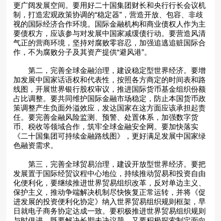
更广阔发展空间。要用好二十国集团财长和央行行长会议机
制，打造宏观政策协调的“稳定器”，营造开放、包容、非歧
视的国际经济合作环境。国际金融机构和商业债权人作为主
要债权方，应该参与对发展中国家减缓债行动。要营造风清
气正的营商环境，坚持对腐败零容忍，加强追逃追赃国际合
作，不为腐败分子及其资产提供“避风港”。
第二，完善全球金融治理，建设稳定型世界经济。要增
加发展中国家话语权和代表性，按照各方商定的时间表和路
线图，开展世界银行股权审议，推进国际货币基金组织份额
占比调整。要共同维护国际金融市场稳定，防止本国货币政
策调整产生负面外溢效应，发达国家在这方面应该承担起责
任。要完善金融风险监测、预警、处置体系，加强数字货
币、税收等领域合作，筑牢全球金融安全网。要加快落实
《二十国集团可持续金融路线图》，更好满足发展中国家绿
色融资需求。
第三，完善全球贸易治理，建设开放型世界经济。要把
发展置于国际经贸议程中心地位，持续推动贸易和投资自由
化便利化，要继续推进世界贸易组织改革，反对单边主义、
保护主义，推动争端解决机制尽快恢复正常运转，并将《促
进发展的投资便利化协定》纳入世界贸易组织规则框架，早
日就电子商务协定达成一致。要积极推进世界贸易组织规则
与时俱进，既要解决长期未决议题，又要积极探索制定面向