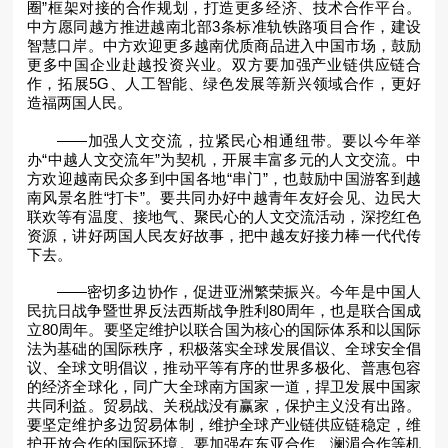
圈”框架对接的合作规划，打造更多经济、技术合作平台。
中方愿同越方推进越南北部3条标准轨铁路项目合作，建设
智慧口岸。中方欢迎更多越南优质商品进入中国市场，鼓励
更多中国企业赴越投资兴业。双方要加强产业链供应链合
作，拓展5G、人工智能、绿色发展等新兴领域合作，更好
造福两国人民。
——加强人文交流，拉紧民心相通纽带。要以今年举
办“中越人文交流年”为契机，开展丰富多元的人文交流。中
方欢迎越南民众多到中国各地“串门”，也鼓励中国游客到越
南风景名胜“打卡”。要共同办好中越青年友好会见、边民大
联欢等有温度、接地气、聚民心的人文交流活动，深挖红色
资源，讲好两国人民友好故事，把中越友好接力棒一代代传
下去。
——密切多边协作，促进亚洲繁荣振兴。今年是中国人
民抗日战争暨世界反法西斯战争胜利80周年，也是联合国成
立80周年。要坚定维护以联合国为核心的国际体系和以国际
法为基础的国际秩序，积极落实全球发展倡议、全球安全倡
议、全球文明倡议，推动平等有序的世界多极化、普惠包容
的经济全球化，同广大全球南方国家一道，捍卫发展中国家
共同利益。贸易战、关税战没有赢家，保护主义没有出路。
要坚定维护多边贸易体制，维护全球产业链供应链稳定，维
护开放合作的国际环境。要加强在东亚合作、澜湄合作等机