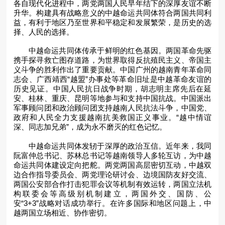
各自现代化进程中，两党两国人民早年结下的深厚友谊不断
升华。构建具有战略意义的中越命运共同体符合两国共同利
益，有利于地区乃至世界和平稳定和发展繁荣，是历史的选
择、人民的选择。
中越命运共同体传承于鲜明的红色基因。两国革命先驱
携手探寻救亡图存道路，为世界取得反抗殖民主义、帝国主
义斗争的胜利作出了重要贡献。中国广州的越南青年革命同
志会、广西靖西“越盟”办事处等革命旧址是中越革命友谊的
历史见证。中国人民抗日战争时期，胡志明主席先后在延
安、桂林、重庆、昆明等地参与和支持中国抗战。中国派出
军事顾问团和政治顾问团支持越南人民抗法斗争，中国党、
政府和人民全力支援越南抗美救国正义事业。“越中情谊
深、同志加兄弟”，成为永不磨灭的红色记忆。
中越命运共同体发轫于深厚的政治互信。近年来，我同
阮富仲总书记、苏林总书记等越南领导人多轮互访，为中越
命运共同体建设定向把舵。两党两国高层密切互动，中越双
边合作指导委员会、两党理论研讨会、边境国防友好交流、
两国公安部合作打击犯罪会议等机制有效运转，两国立法机
构联委会等高级别机制建立，两国外交、国防、公
安“3+3”战略对话成功举行。在许多国际和地区问题上，中
越两国立场相近、协作密切。