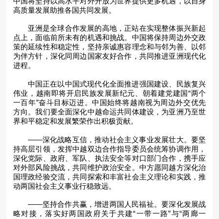
中国将坚持以高水平对外开放为世界提供更多机遇，以自身
高质量发展助推各国共同发展。
亚洲是全球合作发展的高地，正站在实现整体振兴新起
点上，面临前所未有的机遇和挑战。中国将保持周边外交政
策的延续性和稳定性，坚持亲诚惠容理念和与邻为善、以邻
为伴方针，深化同周边国家友好合作，共同推进亚洲现代化
进程。
中国正在以中国式现代化全面推进强国建设、民族复兴
伟业，越南即将开启民族发展新纪元、朝着建党建国“两个
一百年”奋斗目标迈进。中国始终将越南视为周边外交优先
方向。我们要全面深化中越命运共同体建设，为亚洲乃至世
界和平稳定和发展繁荣作出积极贡献。
——深化战略互信，推动社会主义事业发展壮大。要坚
持高层引领，发挥中越双边合作指导委员会统筹协调作用，
深化党际、政府、军队、执法安全等对口部门合作，携手应
对外部风险挑战，共同维护政治安全。中方愿同越方深化治
国理政经验交流，共同探索和丰富社会主义理论和实践，推
动两国社会主义事业行稳致远。
——坚持合作共赢，增进两国人民福祉。要深化发展战
略对接，落实好两国政府关于共建“一带一路”与“两廊一