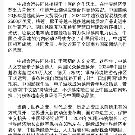
中越命运共同体植根于丰厚的合作沃土。在世界经济复
苏乏力背景下，中越产业链供应链合作更趋紧密。中国连续
20多年是越南第一大贸易伙伴，2024年中越双边贸易额突破
2600亿美元。榴莲、椰子等越来越多越南优质农产品走进中
国千家万户。两国铁路互联互通和智慧口岸建设有序推进，
光伏、垃圾发电等清洁能源项目有力保障越南电力供应，中
国企业承建的河内轻轨2号线方便了市民日常出行。中越两
国相互成就、共同发展，生动诠释了全球南方国家团结合作
的意蕴。
中越命运共同体推进于密切的人文交流。这些年，中越
人文交流步子越迈越大，两国民众越走越亲。2024年中国赴
越游客超过370万人次，德天（板约）瀑布跨境旅游合作区
正式运营、多条跨境自驾游线路开通，让“一日游两国”成为
现实。中国影视作品、电子游戏成为越南青年热议话题，带
动越南“中文热”持续升温。不少越南歌曲登上中国互联网热
搜，河粉等越南美食吸引不少中国民众品尝。
当前，世界之变、时代之变、历史之变正以前所未有的
方式展开，世界进入新的动荡变革期。面对单边主义、保护
主义抬头，中国经济迎难而上，2024年实现5%的增长，对
世界经济增长贡献率保持在30%左右，继续成为世界经济重
要引擎。中国新能源产业、人工智能和动画影视全球瞩目。